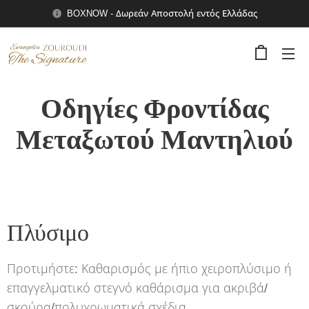
BOXNOW - Δωρεάν Αποστολή εντός Ελλάδας
Οδηγίες Φροντίδας
Μεταξωτού Μαντηλιού
Πλύσιμο
Προτιμήστε: Καθαρισμός με ήπιο χειροπλύσιμο ή
επαγγελματικό στεγνό καθάρισμα για ακριβά/
σκούρα/πολυχρωματικά σχέδια.