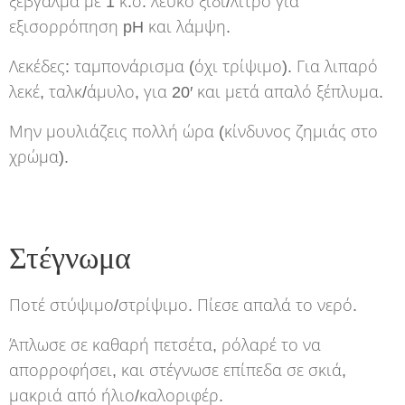
ξέβγαλμα με 1 κ.σ. λευκό ξίδι/λίτρο για
εξισορρόπηση pH και λάμψη.
Λεκέδες: ταμπονάρισμα (όχι τρίψιμο). Για λιπαρό
λεκέ, ταλκ/άμυλο, για 20′ και μετά απαλό ξέπλυμα.
Μην μουλιάζεις πολλή ώρα (κίνδυνος ζημιάς στο
χρώμα).
Στέγνωμα
Ποτέ στύψιμο/στρίψιμο. Πίεσε απαλά το νερό.
Άπλωσε σε καθαρή πετσέτα, ρόλαρέ το να
απορροφήσει, και στέγνωσε επίπεδα σε σκιά,
μακριά από ήλιο/καλοριφέρ.