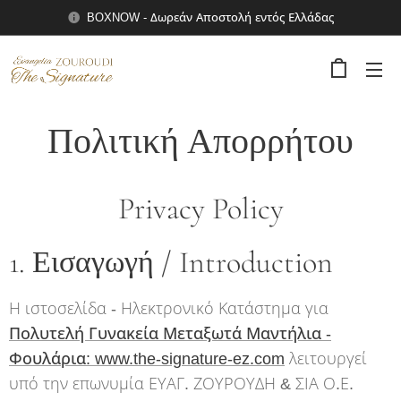
BOXNOW - Δωρεάν Αποστολή εντός Ελλάδας
Πολιτική Απορρήτου
Privacy Policy
1. Εισαγωγή / Introduction
Η ιστοσελίδα - Ηλεκτρονικό Κατάστημα για
Πολυτελή Γυνακεία Μεταξωτά Μαντήλια -
Φουλάρια: www.the-signature-ez.com
λειτουργεί
υπό την επωνυμία ΕΥΑΓ. ΖΟΥΡΟΥΔΗ & ΣΙΑ Ο.Ε.