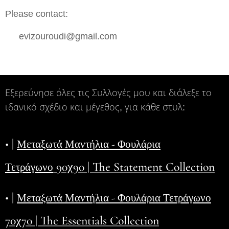
Please contact:
📩 evizouroudi@gmail.com
Εξερεύνησε όλες τις Συλλογές μου και διάλεξε το
ιδανικό σχέδιο και μέγεθος, για κάθε στυλ:
• |
Μεταξωτά Μαντήλια - Φουλάρια
90χ90 | The Statement Collection
Τετράγωνο
• |
Μεταξωτά Μαντήλια - Φουλάρια Τετράγωνο
70χ70 | The Essentials Collection