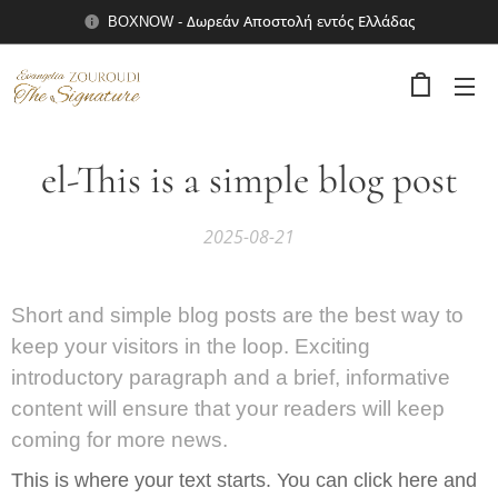
BOXNOW - Δωρεάν Αποστολή εντός Ελλάδας
el-This is a simple blog post
2025-08-21
Short and simple blog posts are the best way to
keep your visitors in the loop. Exciting
introductory paragraph and a brief, informative
content will ensure that your readers will keep
coming for more news.
This is where your text starts. You can click here and