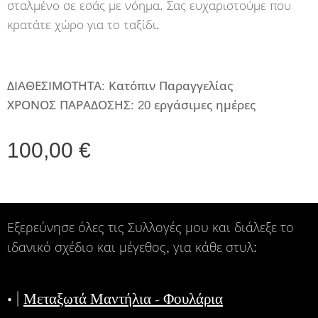
σταλμένο σε εσάς με νόημα. Σας ευχαριστούμε που
κρατάτε χώρο για το ταξίδι.
ΔΙΑΘΕΣΙΜΟΤΗΤΑ: Κατόπιν Παραγγελίας
ΧΡΟΝΟΣ ΠΑΡΑΔΟΣΗΣ: 20 εργάσιμες ημέρες
100,00
€
Εξερεύνησε όλες τις Συλλογές μου και διάλεξε το
ιδανικό σχέδιο και μέγεθος, για κάθε στυλ:
• |
Μεταξωτά Μαντήλια - Φουλάρια