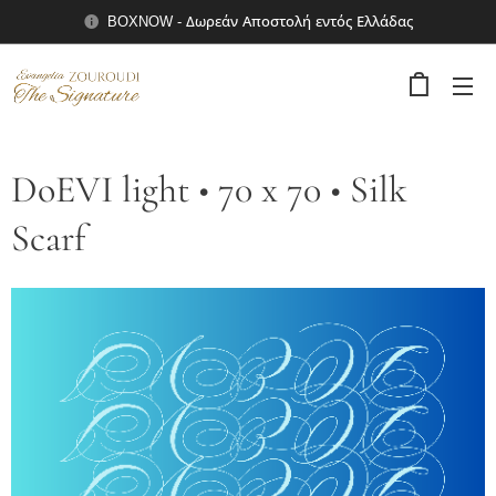
BOXNOW - Δωρεάν Αποστολή εντός Ελλάδας
DoEVI light • 70 x 70 • Silk
Scarf