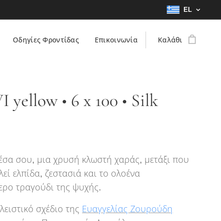
EL
Οδηγίες Φροντίδας
Επικοινωνία
Καλάθι
 yellow • 6 x 100 • Silk
έσα σου, μια χρυσή κλωστή χαράς, μετάξι που
εί ελπίδα, ζεστασιά και το ολοένα
ερο τραγούδι της ψυχής.
λειστικό σχέδιο της
Ευαγγελίας Ζουρούδη