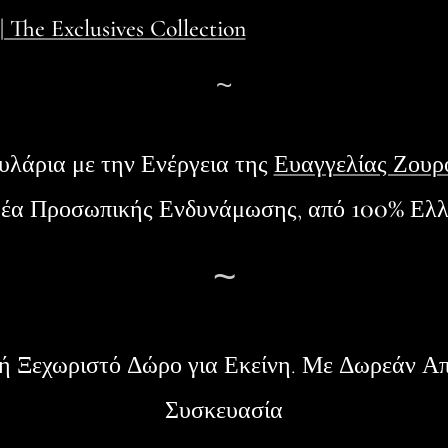
 The Exclusives Collection
~
υλάρια
με την Ενέργεια της
Ευαγγελίας Ζουρ
100%
φέα Προσωπικής Ενδυνάμωσης, από
Ελλ
~
 ή Ξεχωριστό Δώρο για Εκείνη. Με Δωρεάν Α
Συσκευασία