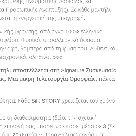
κεκριμένης Πνευματικής Δασκάλας και
α Προσωπικής Ανάπτυξης). Σε κάθε μαντήλι
εται η ενεργειακή της υπογραφή.
νικής ύφανσης, από αγνό 100% ελληνικό
ουφλίου. Φυσικό, υποαλλεργικό ύφασμα,
ην αφή, λαμπερό από τη φύση του. Αυθεντικό,
διαχρονικό, αληθινό. ○○○
τήλι αποστέλλεται στη Signature Συσκευασία
ς. Μια μικρή Τελετουργία Ομορφιάς, πάντα
ότητα:
Κάθε Silk STORY χρειάζεται τον χρόνο
με τη διαθεσιμότητα (δείτε την σχετική
 η επιλογή σας μπορεί να φτάσει μέσα σε 3 (Σε
 έως 20 (Κατόπιν Παραγγελίας) εργάσιμες