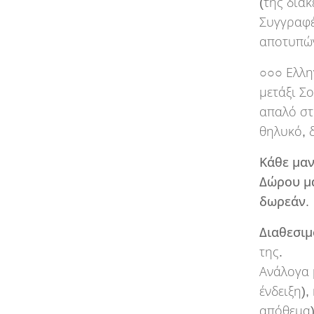
(της δια
Συγγραφέ
αποτυπών
○○○ Ελλη
μετάξι Σ
απαλό στ
θηλυκό, 
Κάθε μαν
Δώρου μα
δωρεάν.
Διαθεσιμ
της.
Ανάλογα 
ένδειξη),
απόθεμα)