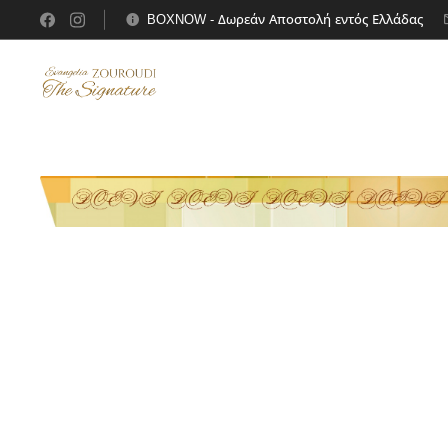
BOXNOW - Δωρεάν Αποστολή εντός Ελλάδας