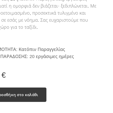
ιατί η ομορφιά δεν βιάζεται· ξεδιπλώνεται. Με
οετοιμασμένο, προσεκτικά τυλιγμένο και
 σε εσάς με νόημα. Σας ευχαριστούμε που
ώρο για το ταξίδι.
ΜΟΤΗΤΑ: Κατόπιν Παραγγελίας
ΠΑΡΑΔΟΣΗΣ: 20 εργάσιμες ημέρες
€
ροσθήκη στο καλάθι