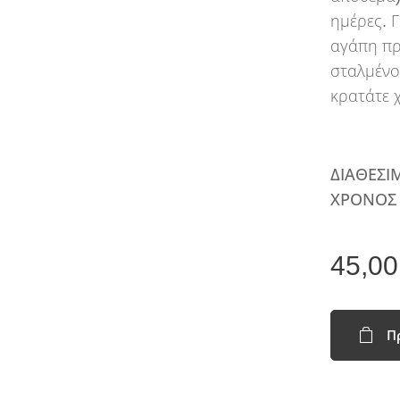
ημέρες. Γ
αγάπη πρ
σταλμένο
κρατάτε χ
ΔΙΑΘΕΣΙ
ΧΡΟΝΟΣ 
45,00
Π