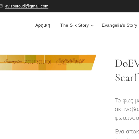
evizouroudi@gmail.com
Αρχική
The Silk Story
Evangelia's Story
DoEVI
Scarf
Το φως μ
ακτινοβολ
φωτεινότ
Ένα αποκ