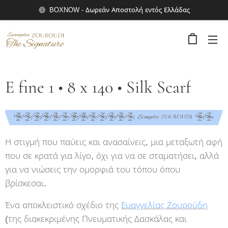
BOXNOW - Δωρεάν Αποστολή εντός Ελλάδας
E fine 1 • 8 x 140 • Silk Scarf
Η στιγμή που παύεις και ανασαίνεις, μια μεταξωτή αφή
που σε κρατά για λίγο, όχι για να σε σταματήσει, αλλά
για να νιώσεις την ομορφιά του τόπου όπου
βρίσκεσαι.
Ένα αποκλειστικό σχέδιο της
Ευαγγελίας Ζουρούδη
(της διακεκριμένης Πνευματικής Δασκάλας και