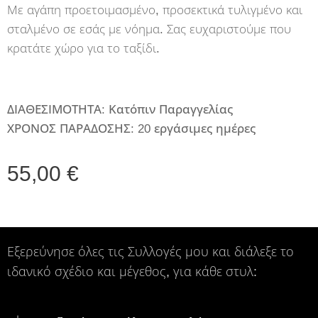
Με αγάπη προετοιμασμένο, προσεκτικά τυλιγμένο και
σταλμένο σε εσάς με νόημα. Σας ευχαριστούμε που
κρατάτε χώρο για το ταξίδι.
ΔΙΑΘΕΣΙΜΟΤΗΤΑ: Κατόπιν Παραγγελίας
ΧΡΟΝΟΣ ΠΑΡΑΔΟΣΗΣ: 20 εργάσιμες ημέρες
55,00
€
Εξερεύνησε όλες τις Συλλογές μου και διάλεξε το
ιδανικό σχέδιο και μέγεθος, για κάθε στυλ: