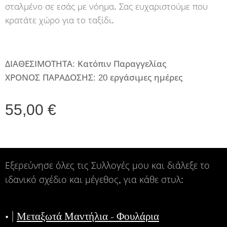
σταλμένο σε εσάς με νόημα. Σας ευχαριστούμε που
κρατάτε χώρο για το ταξίδι.
ΔΙΑΘΕΣΙΜΟΤΗΤΑ: Κατόπιν Παραγγελίας
ΧΡΟΝΟΣ ΠΑΡΑΔΟΣΗΣ: 20 εργάσιμες ημέρες
55,00
€
Εξερεύνησε όλες τις Συλλογές μου και διάλεξε το
ιδανικό σχέδιο και μέγεθος, για κάθε στυλ:
• |
Μεταξωτά Μαντήλια - Φουλάρια