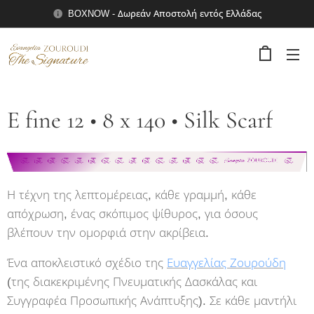
BOXNOW - Δωρεάν Αποστολή εντός Ελλάδας
E fine 12 • 8 x 140 • Silk Scarf
Η τέχνη της λεπτομέρειας, κάθε γραμμή, κάθε
απόχρωση, ένας σκόπιμος ψίθυρος, για όσους
βλέπουν την ομορφιά στην ακρίβεια.
Ένα αποκλειστικό σχέδιο της
Ευαγγελίας Ζουρούδη
(της διακεκριμένης Πνευματικής Δασκάλας και
Συγγραφέα Προσωπικής Ανάπτυξης). Σε κάθε μαντήλι