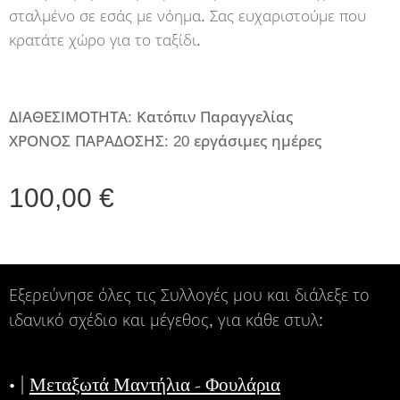
σταλμένο σε εσάς με νόημα. Σας ευχαριστούμε που
κρατάτε χώρο για το ταξίδι.
ΔΙΑΘΕΣΙΜΟΤΗΤΑ: Κατόπιν Παραγγελίας
ΧΡΟΝΟΣ ΠΑΡΑΔΟΣΗΣ: 20 εργάσιμες ημέρες
100,00
€
Εξερεύνησε όλες τις Συλλογές μου και διάλεξε το
ιδανικό σχέδιο και μέγεθος, για κάθε στυλ:
• |
Μεταξωτά Μαντήλια - Φουλάρια