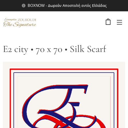
BOXNOW - Δωρεάν Αποστολή εντός Ελλάδας
E2 city • 70 x 70 • Silk Scarf