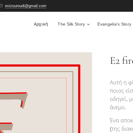
evizouroudi@gmail.com
Αρχική
The Silk Story
Evangelia's Story
E2 fir
Αυτή η φλ
ποιος εί
οδηγεί, 
άνεμο.
Ένα αποκ
(της δια