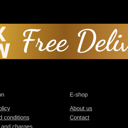
on
E-shop
olicy
About us
 conditions
Contact
 and charges