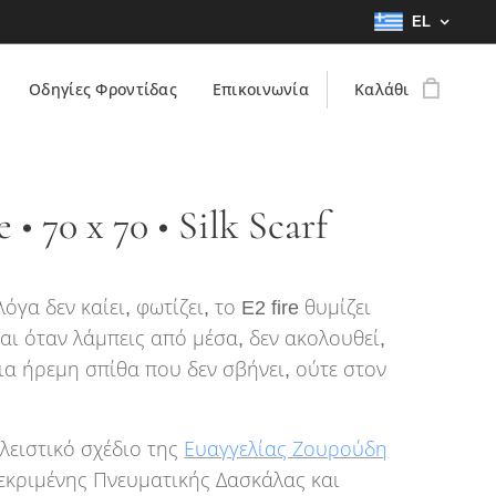
EL
Οδηγίες Φροντίδας
Επικοινωνία
Καλάθι
e • 70 x 70 • Silk Scarf
όγα δεν καίει, φωτίζει, το E2 fire θυμίζει
σαι όταν λάμπεις από μέσα, δεν ακολουθεί,
μια ήρεμη σπίθα που δεν σβήνει, ούτε στον
λειστικό σχέδιο της
Ευαγγελίας Ζουρούδη
κεκριμένης Πνευματικής Δασκάλας και