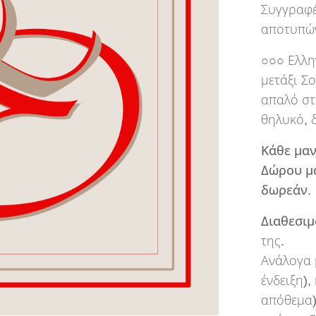
Συγγραφέ
αποτυπών
○○○ Ελλη
μετάξι Σ
απαλό στ
θηλυκό, 
Κάθε μαν
Δώρου μα
δωρεάν.
Διαθεσιμ
της.
Ανάλογα 
ένδειξη),
απόθεμα)