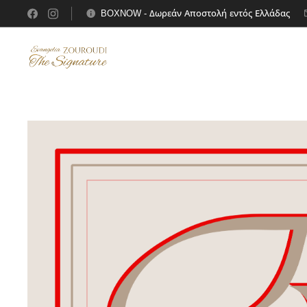
BOXNOW - Δωρεάν Αποστολή εντός Ελλάδας