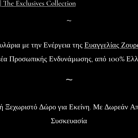
 The Exclusives Collection
~
υλάρια
με την Ενέργεια της
Ευαγγελίας Ζουρ
100%
φέα Προσωπικής Ενδυνάμωσης, από
Ελλ
~
 ή Ξεχωριστό Δώρο για Εκείνη. Με Δωρεάν Α
Συσκευασία