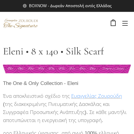
BOXNOW - Δωρεάν Αποστολή εντός Ελλάδας
Eleni • 8 x 140 • Silk Scarf
The One & Only Collection - Eleni
Ένα αποκλειστικό σχέδιο της
Ευαγγελίας Ζουρούδη
(της διακεκριμένης Πνευματικής Δασκάλας και
Συγγραφέα Προσωπικής Ανάπτυξης). Σε κάθε μαντήλι
αποτυπώνεται η ενεργειακή της υπογραφή.
○○○ Ελληνικής ύφανσης, από αγνό 100% ελληνικό