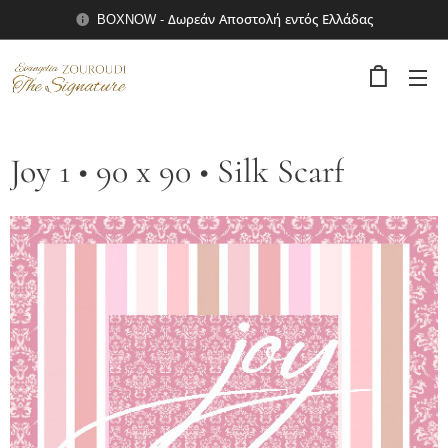
BOXNOW - Δωρεάν Αποστολή εντός Ελλάδας
Joy 1 • 90 x 90 • Silk Scarf