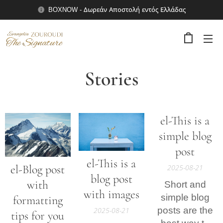
BOXNOW - Δωρεάν Αποστολή εντός Ελλάδας
Stories
el-This is a
simple blog
post
el-This is a
el-Blog post
2025-08-21
blog post
with
Short and
with images
simple blog
formatting
posts are the
2025-08-21
tips for you